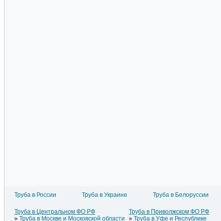
Труба в России
Труба в Украине
Труба в Белоруссии
Труба в Литве
Труба в Азербайджане
Труба
Труба в Латвии
Труба в Армении
Труба
Труба в Центральном ФО РФ
Труба в Приволжском ФО РФ
Труба в Эстонии
Труба в Греции
Труба
Труба в Москве и Московской области
Труба в Уфе и Республике