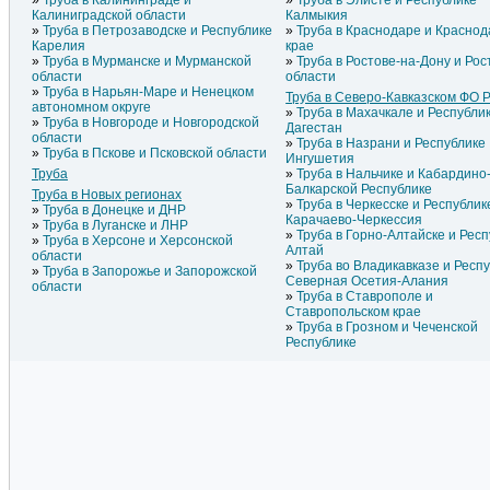
Труба в Калининграде и
Труба в Элисте и Республике
Калиниградской области
Калмыкия
Труба в Петрозаводске и Республике
Труба в Краснодаре и Красно
Карелия
крае
Труба в Мурманске и Мурманской
Труба в Ростове-на-Дону и Рос
области
области
Труба в Нарьян-Маре и Ненецком
Труба в Северо-Кавказском ФО 
автономном округе
Труба в Махачкале и Республи
Труба в Новгороде и Новгородской
Дагестан
области
Труба в Назрани и Республике
Труба в Пскове и Псковской области
Ингушетия
Труба
Труба в Нальчике и Кабардино
Балкарской Республике
Труба в Новых регионах
Труба в Черкесске и Республик
Труба в Донецке и ДНР
Карачаево-Черкессия
Труба в Луганске и ЛНР
Труба в Горно-Алтайске и Рес
Труба в Херсоне и Херсонской
Алтай
области
Труба во Владикавказе и Респ
Труба в Запорожье и Запорожской
Северная Осетия-Алания
области
Труба в Ставрополе и
Ставропольском крае
Труба в Грозном и Чеченской
Республике