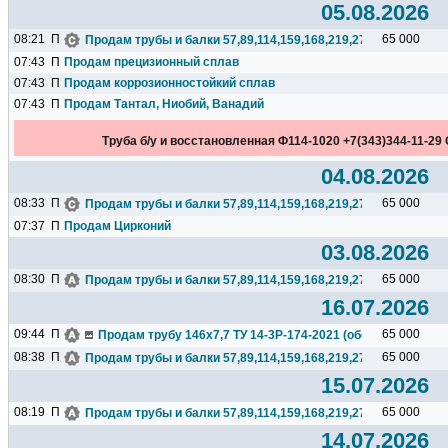
05.08.2026
08:21
П
65 000
Продам трубы и балки 57,89,114,159,168,219,273,325,377,426.
07:43
П
Продам прецизионный сплав
07:43
П
Продам коррозионностойкий сплав
07:43
П
Продам Тантал, Ниобий, Ванадий
Труба б/у и восстановленная Ф114-1020 +7(343)344-11-29 
04.08.2026
08:33
П
65 000
Продам трубы и балки 57,89,114,159,168,219,273,325,377,426.
07:37
П
Продам Цирконий
03.08.2026
08:30
П
65 000
Продам трубы и балки 57,89,114,159,168,219,273,325,377,426.
16.07.2026
09:44
П
65 000
Продам трубу 146х7,7 ТУ 14-3Р-174-2021 (обсадная), 23тн,N
08:38
П
65 000
Продам трубы и балки 57,89,114,159,168,219,273,325,377,426.
15.07.2026
08:19
П
65 000
Продам трубы и балки 57,89,114,159,168,219,273,325,377,426.
14.07.2026