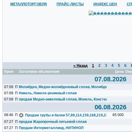
МЕТАЛЛОТОРГОВЛЯ
ПРАЙС-ЛИСТЫ
ИНДЕКС ЦЕН
СП
« Назад
1
2
3
4
5
6
Время
Заголовок объявления
Цена
Окр
07.08.2026
07:09
П
Молибден, Медно-молибденовый сплав, Молибдено-рениевый 
07:09
П
Никель, Никеле-рениевый сплав
07:09
П
продам Медно-никелевый сплав, Монель, Константан.
06.08.2026
08:46
П
65 000
Продам трубы и балки 57,89,114,159,168,219,273,325,377,426.
07:27
П
продам Жаропрочный литьевой сплав
07:27
П
Продам Интерметаллинд, НИТИНОЛ