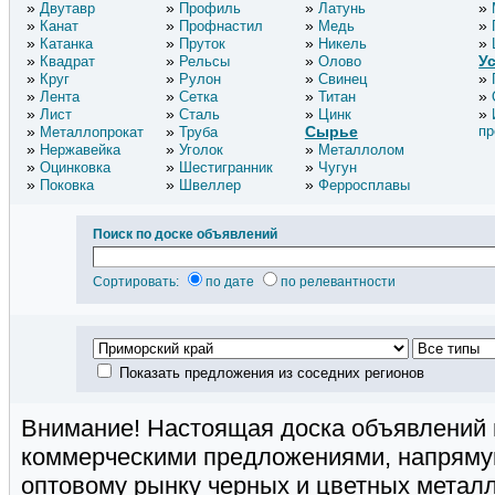
Двутавр
Профиль
Латунь
Канат
Профнастил
Медь
Катанка
Пруток
Никель
У
Квадрат
Рельсы
Олово
Круг
Рулон
Свинец
Лента
Сетка
Титан
Лист
Сталь
Цинк
Сырье
пр
Металлопрокат
Труба
Нержавейка
Уголок
Металлолом
Оцинковка
Шестигранник
Чугун
Поковка
Швеллер
Ферросплавы
Поиск по доске объявлений
Сортировать:
по дате
по релевантности
Показать предложения из соседних регионов
Внимание! Настоящая доска объявлений 
коммерческими предложениями, напряму
оптовому рынку черных и цветных металл