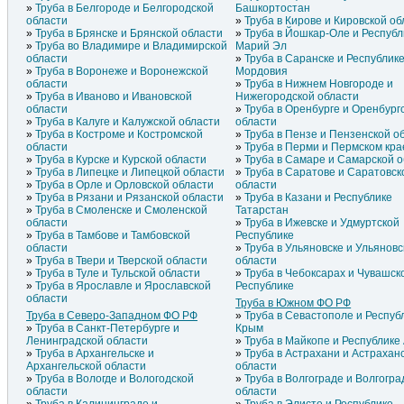
Труба в Молдавии
Труба в Грузии
Труба
Труба в Белгороде и Белгородской
Башкортостан
области
Труба в Кирове и Кировской об
Труба в Брянске и Брянской области
Труба в Йошкар-Оле и Республ
Труба во Владимире и Владимирской
Марий Эл
области
Труба в Саранске и Республик
Труба в Воронеже и Воронежской
Мордовия
области
Труба в Нижнем Новгороде и
Труба в Иваново и Ивановской
Нижегородской области
области
Труба в Оренбурге и Оренбург
Труба в Калуге и Калужской области
области
Труба в Костроме и Костромской
Труба в Пензе и Пензенской о
области
Труба в Перми и Пермском кра
Труба в Курске и Курской области
Труба в Самаре и Самарской 
Труба в Липецке и Липецкой области
Труба в Саратове и Саратовск
Труба в Орле и Орловской области
области
Труба в Рязани и Рязанской области
Труба в Казани и Республике
Труба в Смоленске и Смоленской
Татарстан
области
Труба в Ижевске и Удмуртской
Труба в Тамбове и Тамбовской
Республике
области
Труба в Ульяновске и Ульяновс
Труба в Твери и Тверской области
области
Труба в Туле и Тульской области
Труба в Чебоксарах и Чувашск
Труба в Ярославле и Ярославской
Республике
области
Труба в Южном ФО РФ
Труба в Северо-Западном ФО РФ
Труба в Севастополе и Респуб
Труба в Санкт-Петербурге и
Крым
Ленинградской области
Труба в Майкопе и Республике
Труба в Архангельске и
Труба в Астрахани и Астрахан
Архангельской области
области
Труба в Вологде и Вологодской
Труба в Волгограде и Волгогра
области
области