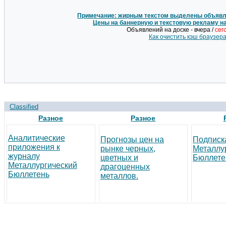
Примечание: жирным текстом выделены объявле
Цены на баннерную и текстовую рекламу н
Объявлений на доске - вчера /
сег
Как очистить кэш браузер
Classified
Разное
Разное
Аналитические
Прогнозы цен на
Подписк
приложения к
рынке черных,
Металлу
журналу
цветных и
Бюллете
Металлургический
драгоценных
Бюллетень
металлов.